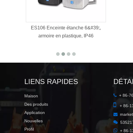
ES106 Enceinte étanche 6&#39;,
armoire en plastique, IP46
LIENS RAPIDES
DÉTA
+ 86-7

Maison

Des produits
+ 86-1
Application
marke

Nouvelles

53521
Profil

+ 86-1