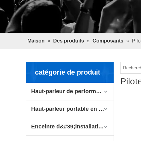
Maison
»
Des produits
»
Composants
»
Pilo
catégorie de produit
Pilot
Haut-parleur de performance
Haut-parleur portable en direct
Enceinte d&#39;installation