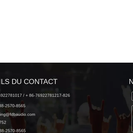
K112B
DLA410 2x10 pouces gamme
complète 500W haut-parleur line
array
ILS DU CONTACT
6922781017 / + 86-76922781217-826
38-2570-8565
ting@fdbaudio.com
752
38-2570-8565