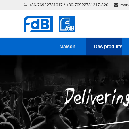
+86-76922781017 / +86-76922781217-826
mark


Maison
Des produits