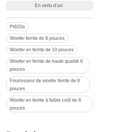
13.7
T.m
En vertu d'un:
BL
Masse mobile
efficace
21.4
gras
Mms
Pl820a
Equivalent CAS
Air Charge
13.3
litres
Woofer ferrite de 8 pouces
Aval
Zone de piston
effective
Woofer en ferrite de 10 pouces
0.022
m2
Dakota
du Sud
Woofer en ferrite de haute qualité 8
Max. Excursion
linéaire
± 2.2
mm
pouces
(mathématique)
Crevé
Inductance
Fournisseur de woofer ferrite de 8
vocale de la
0.7
mh
coiffe @ 1kHz
pouces
Le
Informations de
montage
Diamètre global
210
mm
Woofer en ferrite à faible coût de 8
Diamètre du
196.5
mm
cercle de boulon
pouces
Diamètre
découpé des
188
mm
déflecteurs
Diamètre des
trous de
8-∅5.5
mm
montage