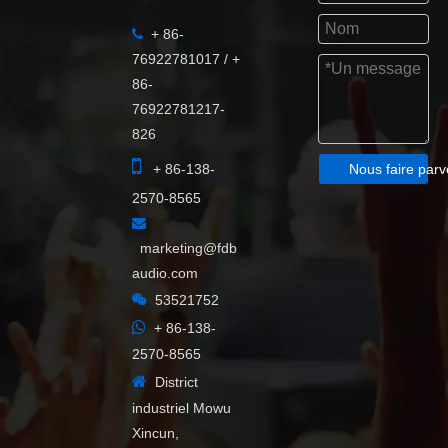
+ 86-

76922781017 / +
86-
76922781217-
826

+ 86-138-
Nous faire parv
2570-8565

marketing@fdb
audio.com

53521752

+ 86-138-
2570-8565

District
industriel Mowu
Xincun,