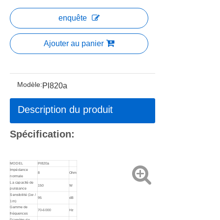
enquête
Ajouter au panier
Modèle:
Pl820a
Description du produit
Spécification:
MODEL
Pl820a
Impédance
8
Ohm
normale
La capacité de
150
W
puissance
Sensibilité (1w /
95
dB
1m)
Gamme de
70-6000
Hz
fréquences
Diamètre de