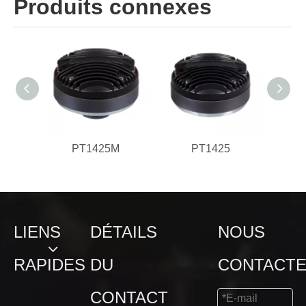
Produits connexes
Profondeur
100
mm
globale:
Poids net
3.3
kg
PT1425M
PT1425
LIENS
DÉTAILS
NOUS
RAPIDES
DU
CONTACT
CONTACT