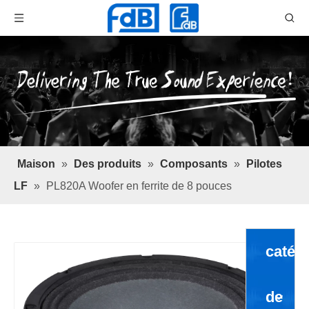
Maison
»
Des produits
»
Composants
»
Pilotes
LF
»
PL820A Woofer en ferrite de 8 pouces
catég
de