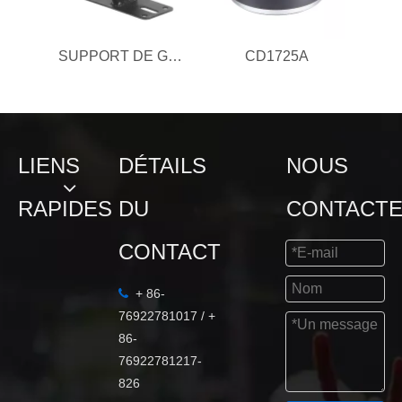
SUPPORT DE GRÉEMENT
CD1725A
LIENS
DÉTAILS
NOUS
RAPIDES
DU
CONTACT
CONTACT
+ 86-

76922781017 / +
86-
76922781217-
826