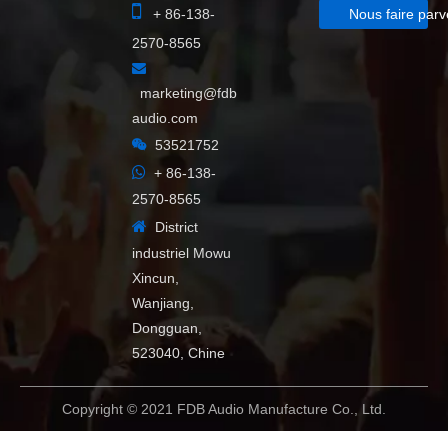

+ 86-138-
Nous faire parv
2570-8565

marketing@fdb
audio.com

53521752

+ 86-138-
2570-8565

District
industriel Mowu
Xincun,
Wanjiang,
Dongguan,
523040, Chine
Copyright © 2021 FDB Audio Manufacture Co., Ltd.