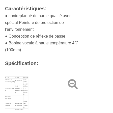
Caractéristiques:
● contreplaqué de haute qualité avec
spécial Peinture de protection de
l'environnement
● Conception de réflexe de basse
● Bobine vocale à haute température 4 \"
(100mm)
Spécification:
MODEL
U218S
U218SA
Réponse de
35Hz-
35Hz-300Hz
fréquence (-3DB)
300Hz
2 × 18 \"
2 × 18 \"
(460mm
CONDUCTEUR
(460mm) / 4 \"
) / 4 \"
S
Bobine de voix
Bobine
LF
de voix
LF
TENSION
D'ENTRÉE
1200W /
Puissance
1200W RMS,
4Ω +
nominale
4800W Peak
1200W /
4Ω
103DB 1Watt /
SENSIBILITÉ
1 mètre