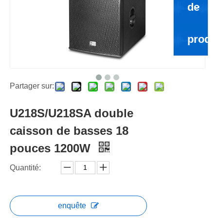
de
produ
Partager sur:
U218S/U218SA double
caisson de basses 18
pouces 1200W
Quantité:
enquête