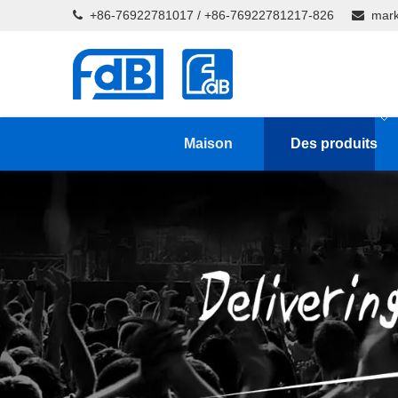
+86-76922781017 / +86-76922781217-826
mark


Maison
Des produits