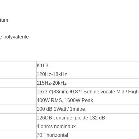
nium
le polyvalente
K163
120Hz-18kHz
115Hz-20kHz
16x3 \"(83mm) /0.8 \" Bobine vocale Mid / High
400W RMS, 1600W Peak
100 dB 1Watt / 1mètre
126DB continue, pic de 132 dB
4 ohms nominaux
70 ° horizontal