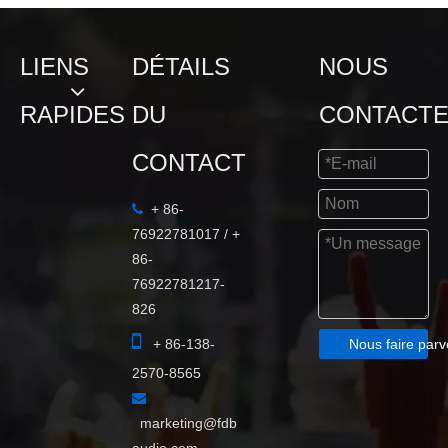
LIENS
DÉTAILS
NOUS
RAPIDES
DU
CONTACT
CONTACT
+ 86-

76922781017 / +
86-
76922781217-
826

+ 86-138-
Nous faire parv
2570-8565

marketing@fdb