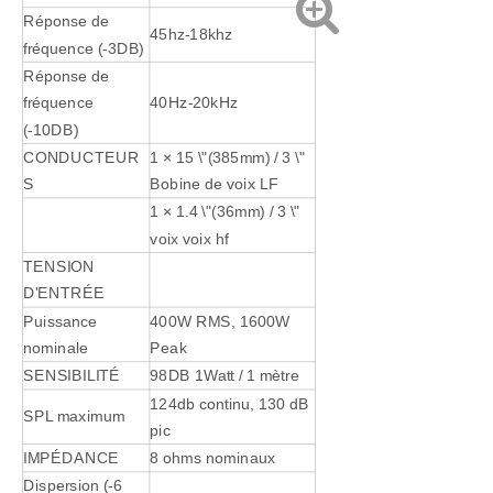
Réponse de
45hz-18khz
fréquence (-3DB)
Réponse de
fréquence
40Hz-20kHz
(-10DB)
CONDUCTEUR
1 × 15 \"(385mm) / 3 \"
S
Bobine de voix LF
1 × 1.4 \"(36mm) / 3 \"
voix voix hf
TENSION
D'ENTRÉE
Puissance
400W RMS, 1600W
nominale
Peak
SENSIBILITÉ
98DB 1Watt / 1 mètre
124db continu, 130 dB
SPL maximum
pic
IMPÉDANCE
8 ohms nominaux
Dispersion (-6